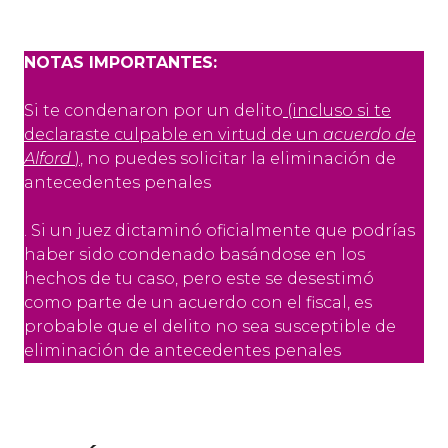
NOTAS IMPORTANTES:
Si te condenaron por un delito
(incluso si te
declaraste culpable en virtud de un
acuerdo de
Alford
)
, no puedes solicitar la eliminación de
antecedentes penales
. Si un juez dictaminó oficialmente que podrías
haber sido condenado basándose en los
hechos de tu caso, pero este se desestimó
como parte de un acuerdo con el fiscal, es
probable que el delito no sea susceptible de
eliminación de antecedentes penales