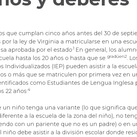
os que cumplan cinco años antes del 30 de septie
por la ley de Virginia a matricularse en una escue
.1
sa aprobada por el estado
En general, los alum
gradúen2
scuela hasta los 20 años o hasta que se
. L
Individualizados (IEP) pueden asistir a la escuel
os o más que se matriculen por primera vez en u
identificados como Estudiantes de Lengua Ingles
.4
os 22 años
un niño tenga una variante (lo que significa que 
ferente a la escuela de la zona del niño), no ten
viendo con un pariente que no es un padre) o en 
 niño debe asistir a la división escolar donde resi