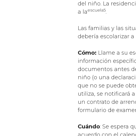
del niño. La residenc
escuela5
a la
.
Las familias y las si
debería escolarizar 
Cómo:
Llame a su esc
información específic
documentos antes de l
niño (o una declaraci
que no se puede obten
utiliza, se notificará
un contrato de arren
formulario de examen 
Cuándo
: Se espera q
acuerdo con el calend