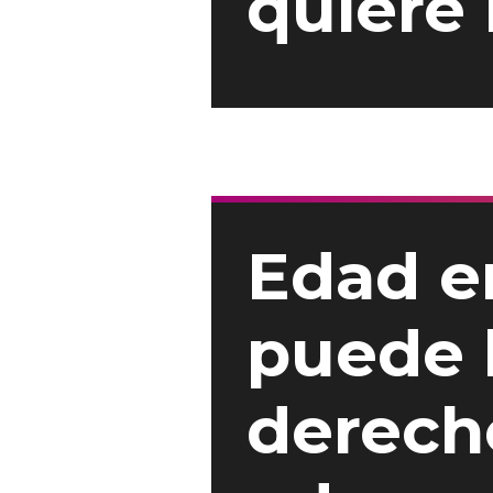
quiere 
Edad en
puede 
derech