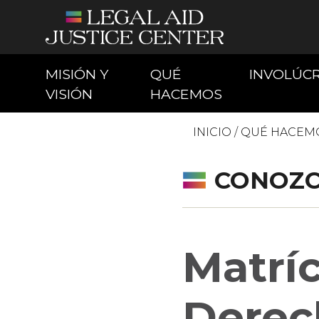
MISIÓN Y
QUÉ
INVOLÚC
(CURRENT)
(CURRENT)
VISIÓN
HACEMOS
INICIO
/
QUÉ HACEM
CONOZC
Matríc
Derec