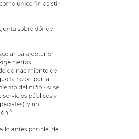
como único fin asistir
regunta sobre dónde
escolar para obtener
xige ciertos
ado de nacimiento del
ue la razón por la
iento del niño - si se
e servicios públicos y
eciales); y un
6
ión.
a lo antes posible, de