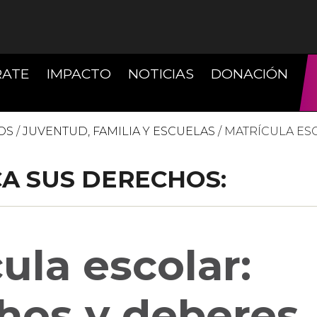
(CURRENT)
(CU
RATE
IMPACTO
NOTICIAS
DONACIÓN
OS
/
JUVENTUD, FAMILIA Y ESCUELAS
/
MATRÍCULA ES
A SUS DERECHOS:
ula escolar:
hos y deberes