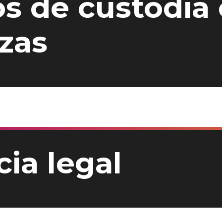
s de custodia 
zas
ia legal