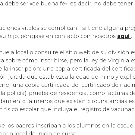
ia debe ser «de buena fe», es decir, no debe tener 
tuaciones vitales se complican - si tiene alguna p
a su hijo, póngase en contacto con nosotros
aquí
.
uela local o consulte el sitio web de su división 
a sobre cómo inscribirse, pero la ley de Virginia e
a inscripción: Una copia certificada del certific
ón jurada que establezca la edad del niño y expliq
er una copia certificada del certificado de nacim
 a la policía); prueba de residencia, como facturas d
damiento (a menos que existan circunstancias esp
físico escolar que incluya el registro de vacunac
ue los padres inscriban a los alumnos en la escuel
ario local de inicio de curso.