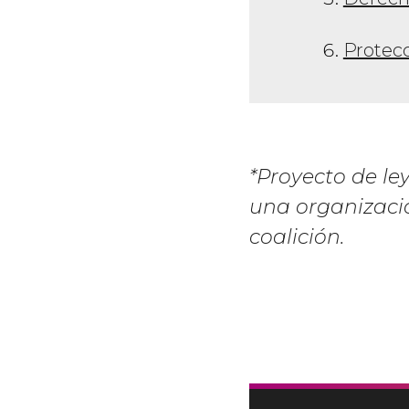
Protecc
*Proyecto de le
una organizació
coalición.