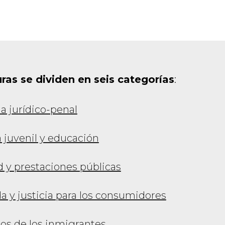
uras se dividen en seis categorías
:
 jurídico-penal
a juvenil y educación
 y prestaciones públicas
a y justicia para los consumidores
os de los inmigrantes