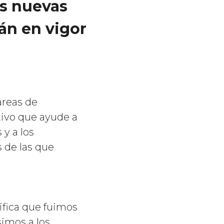
as nuevas
án en vigor
áreas de
tivo que ayude a
y a los
 de las que
ifica que fuimos
simos a los