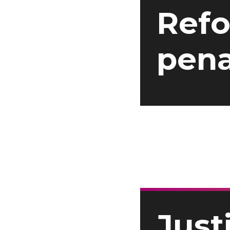
Refo
pena
Justi