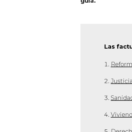
guía.
Las fact
Reforma
Justici
Sanidad
Viviend
Derech