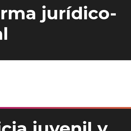
rma jurídico-
l
cia juvenil y