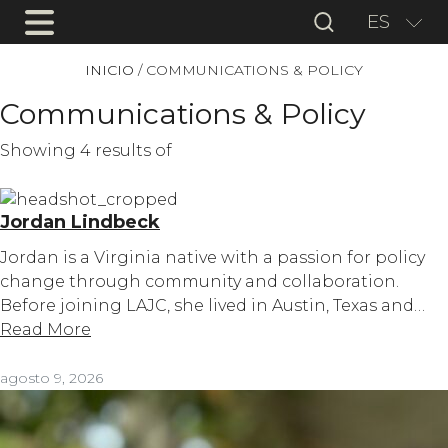
ES
INICIO
/
COMMUNICATIONS & POLICY
Communications & Policy
Showing 4 results of
Jordan Lindbeck
Jordan is a Virginia native with a passion for policy
change through community and collaboration.
Before joining LAJC, she lived in Austin, Texas and…
Read More
agosto 9, 2026