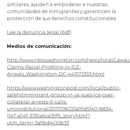
similares, ayuden a empoderar a nuestras
comunidades de inmigrantes y garanticen la
protección de sus derechos constitucionales.
Lee la denuncia legal (pdf)
Medios de comunicación:
http://www.nbcwashington.com/news/local/Lawsui
Claims-Racial-Profiling-in-ICE-
Arrests_Washington-DC-441573393.html
https://www.washingtonpost.com/local/public-
safety/immigrant-group-in-va-sues-ice-over-
collateral-arrests-it-calls-
unconstitutional/2017/08/23/a99d5f40-8834-
11e7-a94f-3139abce39f5_story.html?
utm_term=.3a9bd4c10b33