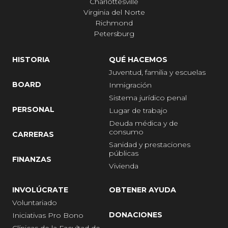
Charlottesville
Virginia del Norte
Richmond
Petersburg
HISTORIA
QUÉ HACEMOS
Juventud, familia y escuelas
BOARD
Inmigración
Sistema jurídico penal
PERSONAL
Lugar de trabajo
Deuda médica y de
consumo
CARRERAS
Sanidad y prestaciones
públicas
FINANZAS
Vivienda
INVOLÚCRATE
OBTENER AYUDA
Voluntariado
DONACIONES
Iniciativas Pro Bono
Clínicas de la Facultad de