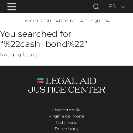
ES
INICIO
RESULTADOS DE LA BÚSQUEDA
You searched for
“%22cash+bond%22”
Nothing found.
Charlottesville
Virginia del Norte
Richmond
Petersburg